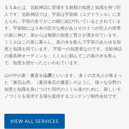
ミミル
とは、北欧神話に登場する無類の知恵と知識を持つ巨
人です。北欧神話では、宇宙は宇宙樹（ユグドラシル）に支
えられ、宇宙の全てがこの樹に結び付いているとされていま
す。宇宙樹には３本の巨大な根がありその１つが巨人の世界
の泉に伸び、泉からは無限の知恵と賢さが湧き出ています。
ミミルはこの泉に暮らし、泉の水を飲んで宇宙のあらゆる知
恵と知識を得ています。 宇宙一の知恵者なのです。北欧神話
の最高神オーディンも、ミミルに頼んでこの泉の水を飲ん
で、知恵を授かったといわれています。
山の中の家・書斎を
山房
といいます。 多くの文化人が集まっ
た「漱石山房」（夏目漱石の書斎）のように、様々な分野の
知恵と知識を身につけた現代のミミル達のために、新しいモ
ノづくりを追求する場を提供するコンテンツ制作会社です。
VIEW ALL SERVICES