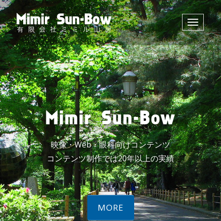
Toggle
navigati
Mimir Sun-Bow
映像・Web・眼科向けコンテンツ
コンテンツ制作では20年以上の実績
MORE