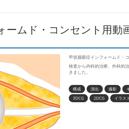
ォームド・コンセント用動
甲状腺眼症インフォームド・
検査から内科的治療、外科的治
きました。
構成
演出
撮影
3DCG
2DCG
イラス