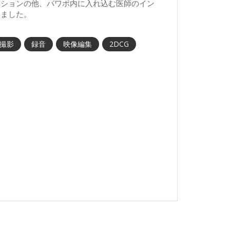
ーションの他、パワポ内に入れ込む医師のイン
きました。
撮影
録音
映像編集
2DCG